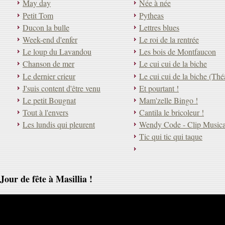
May day
Née à née
Petit Tom
Pytheas
Ducon la bulle
Lettres blues
Week-end d'enfer
Le roi de la rentrée
Le loup du Lavandou
Les bois de Montfaucon
Chanson de mer
Le cui cui de la biche
Le dernier crieur
Le cui cui de la biche (Th
J'suis content d'être venu
Et pourtant !
Le petit Bougnat
Mam'zelle Bingo !
Tout à l'envers
Cantila le bricoleur !
Les lundis qui pleurent
Wendy Code - Clip Musica
Tic qui tic qui taque
Jour de fête à Masillia !