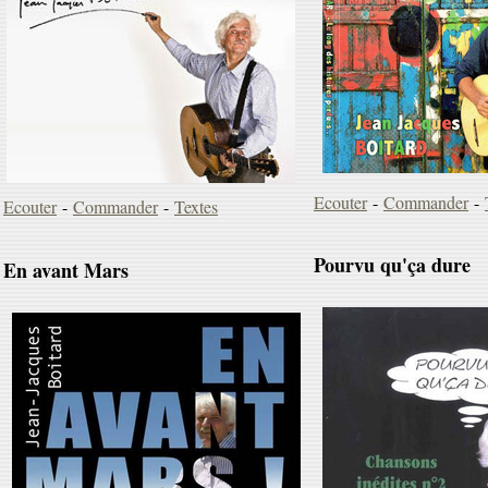
Ecouter
-
Commander
-
Ecouter
-
Commander
-
Textes
Pourvu qu'ça dure
En avant Mars