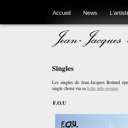
Accueil
News
L'artist
Jean-Jacques
Singles
Les singles de Jean-Jacques Boitard épu
single choisi via sa
fiche info-groupe
.
F.O.U