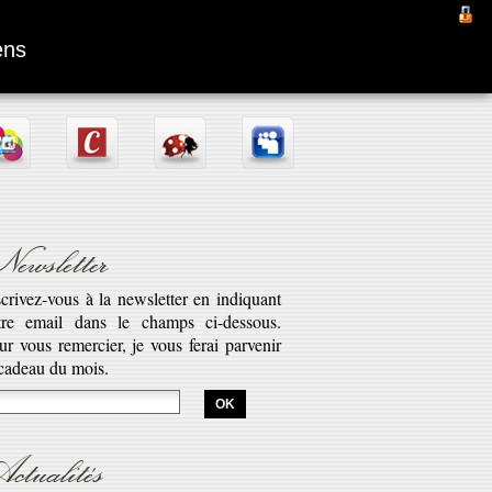
Fantômas
ens
ewsletter
scrivez-vous à la newsletter en indiquant
tre email dans le champs ci-dessous.
aptation d’une pièce radiophonique de
ur vous remercier, je vous ferai parvenir
bert Desnos illustrant la véritable saga
 cadeau du mois.
est l’histoire de Fantômas. Cette série...
savoir plus...
ctualités