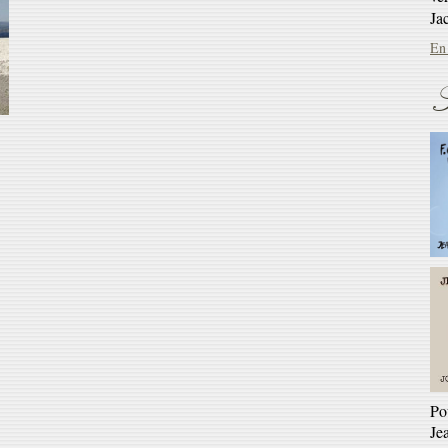
En 
S
Ré
Ga
En 
Po
Je