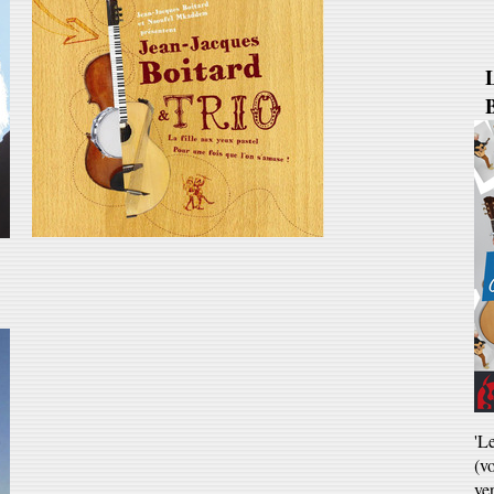
B
'L
(v
ve
Ja