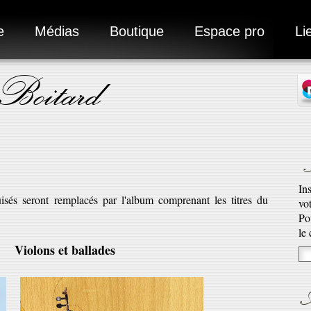
e
Médias
Boutique
Espace pro
Li
 Boitard
N
In
isés seront remplacés par l'album comprenant les titres du
vo
Ad
Po
Ro
le
qu’
Violons et ballades
En 
A