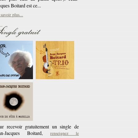
savoir plus...
Réédition
ingle gratuit
éditions CD des cassettes les Cahiers du
rlaban - 10€ + 45 tours offert
savoir plus...
ur recevoir gratuitement un single de
an-Jacques Boitard,
renseignez le