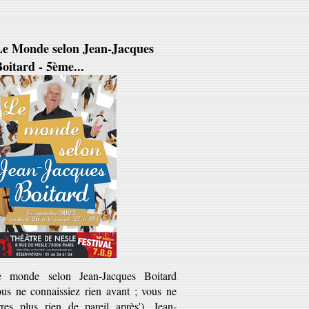
Le Monde selon Jean-Jacques
oitard - 5ème...
e monde selon Jean-Jacques Boitard
ous ne connaissiez rien avant ; vous ne
rres plus rien de pareil après'). Jean-
cques Boitard est ce...