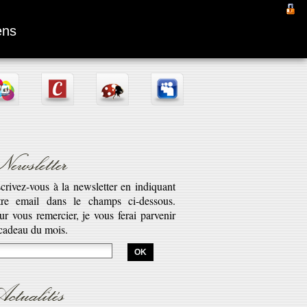
Fantômas
ens
ewsletter
scrivez-vous à la newsletter en indiquant
tre email dans le champs ci-dessous.
aptation d’une pièce radiophonique de
ur vous remercier, je vous ferai parvenir
bert Desnos illustrant la véritable saga
 cadeau du mois.
est l’histoire de Fantômas. Cette série...
savoir plus...
ctualités