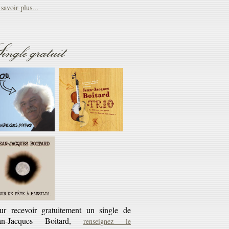
savoir plus...
Réédition
ingle gratuit
éditions CD des cassettes les Cahiers du
rlaban - 10€ + 45 tours offert
savoir plus...
ur recevoir gratuitement un single de
an-Jacques Boitard,
renseignez le