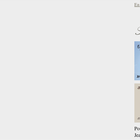
En 
S
Ré
Ga
En 
Po
Je