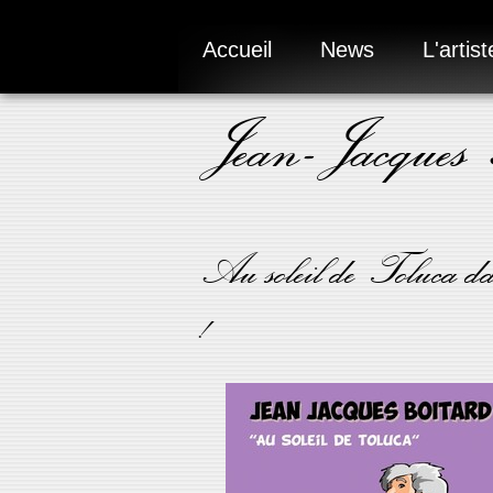
Accueil
News
L'artist
Jean-Jacques
Au soleil de Toluca da
!