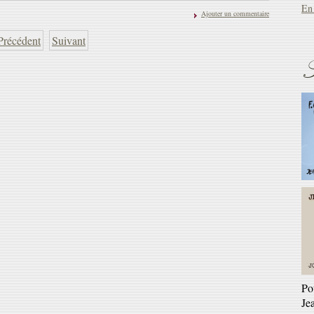
En 
Ajouter un commentaire
Précédent
Suivant
S
Ré
Ga
En 
Po
Je