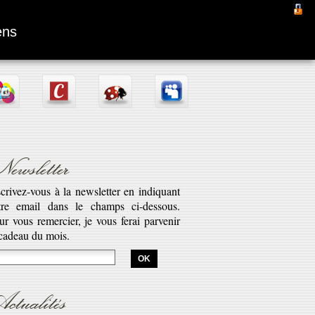
Fantômas
ens
ewsletter
scrivez-vous à la newsletter en indiquant
tre email dans le champs ci-dessous.
aptation d’une pièce radiophonique de
ur vous remercier, je vous ferai parvenir
bert Desnos illustrant la véritable saga
 cadeau du mois.
est l’histoire de Fantômas. Cette série...
savoir plus...
ctualités