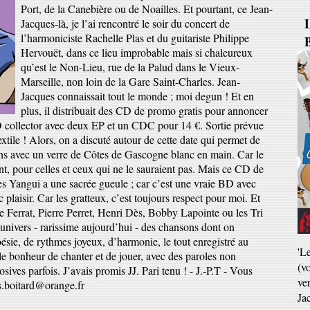
Port, de la Canebière ou de Noailles. Et pourtant, ce Jean-
Jacques-là, je l’ai rencontré le soir du concert de
l’harmoniciste Rachelle Plas et du guitariste Philippe
B
Hervouët, dans ce lieu improbable mais si chaleureux
qu’est le Non-Lieu, rue de la Palud dans le Vieux-
Marseille, non loin de la Gare Saint-Charles. Jean-
Jacques connaissait tout le monde ; moi degun ! Et en
plus, il distribuait des CD de promo gratis pour annoncer
D collector avec deux EP et un CDC pour 14 €. Sortie prévue
extile ! Alors, on a discuté autour de cette date qui permet de
 ans avec un verre de Côtes de Gascogne blanc en main. Car le
nt, pour celles et ceux qui ne le sauraient pas. Mais ce CD de
yes Yangui a une sacrée gueule ; car c’est une vraie BD avec
 plaisir. Car les gratteux, c’est toujours respect pour moi. Et
re Ferrat, Pierre Perret, Henri Dès, Bobby Lapointe ou les Tri
univers - rarissime aujourd’hui - des chansons dont on
ésie, de rythmes joyeux, d’harmonie, le tout enregistré au
'L
 le bonheur de chanter et de jouer, avec des paroles non
(v
sives parfois. J’avais promis JJ. Pari tenu ! - J.-P.T - Vous
ve
es.boitard@orange.fr
Ja