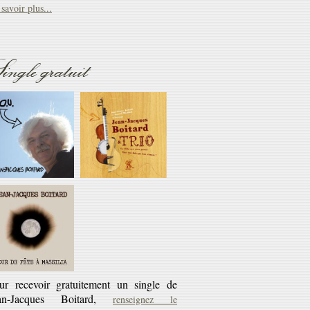
savoir plus...
Réédition
ingle gratuit
éditions CD des cassettes les Cahiers du
rlaban - 10€ + 45 tours offert
savoir plus...
ur recevoir gratuitement un single de
an-Jacques Boitard,
renseignez le