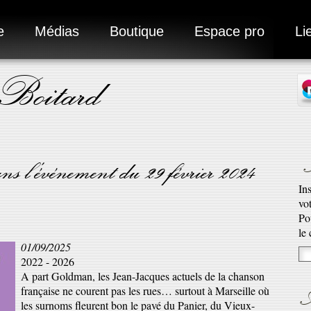
e
Médias
Boutique
Espace pro
Li
 Boitard
N
ns l'événement du 29 février 2024
In
vo
Ad
Po
Ro
le
01/09/2025
qu’
2022 - 2026
En 
A part Goldman, les Jean-Jacques actuels de la chanson
A
française ne courent pas les rues… surtout à Marseille où
les surnoms fleurent bon le pavé du Panier, du Vieux-