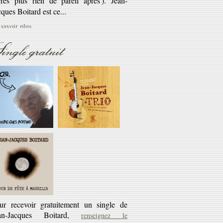
savoir plus...
Réédition
ingle gratuit
éditions CD des cassettes les Cahiers du
rlaban - 10€ + 45 tours offert
savoir plus...
ur recevoir gratuitement un single de
an-Jacques Boitard,
renseignez le