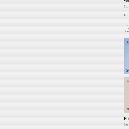
En 
S
Ré
Ga
En 
Po
Je