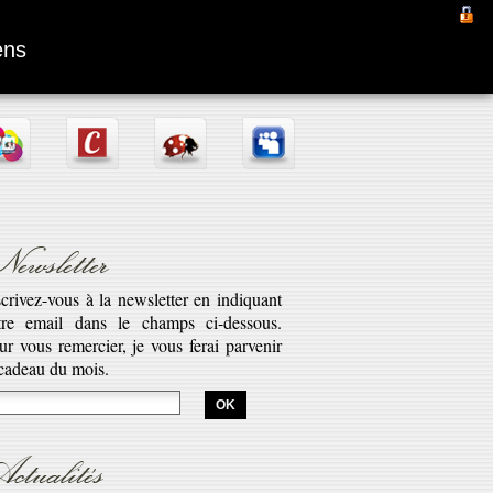
Fantômas
ens
ewsletter
scrivez-vous à la newsletter en indiquant
tre email dans le champs ci-dessous.
aptation d’une pièce radiophonique de
ur vous remercier, je vous ferai parvenir
bert Desnos illustrant la véritable saga
 cadeau du mois.
est l’histoire de Fantômas. Cette série...
savoir plus...
ctualités