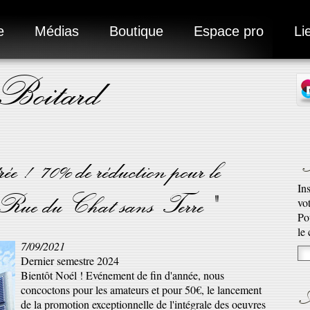
e
Médias
Boutique
Espace pro
Li
 Boitard
N
ée ! 70% de réduction pour le
In
"Rue du Chat sans Terre"
vo
Ad
Po
Ro
le
7/09/2021
qu’
Dernier semestre 2024
En 
Bientôt Noél ! Evénement de fin d'année, nous
A
concoctons pour les amateurs et pour 50€, le lancement
de la promotion exceptionnelle de l'intégrale des oeuvres