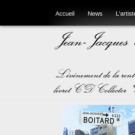
Accueil
News
L'artist
Jean-Jacques
L'événement de la rentr
livret CD Collector 