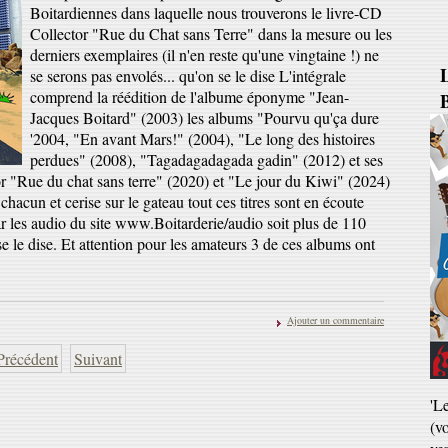
Boitardiennes dans laquelle nous trouverons le livre-CD
Collector "Rue du Chat sans Terre" dans la mesure ou les
derniers exemplaires (il n'en reste qu'une vingtaine !) ne
B
se serons pas envolés... qu'on se le dise L'intégrale
comprend la réédition de l'albume éponyme "Jean-
Jacques Boitard" (2003) les albums "Pourvu qu'ça dure
'2004, "En avant Mars!" (2004), "Le long des histoires
perdues" (2008), "Tagadagadagada gadin" (2012) et ses
tor "Rue du chat sans terre" (2020) et "Le jour du Kiwi" (2024)
hacun et cerise sur le gateau tout ces titres sont en écoute
r les audio du site www.Boitarderie/audio soit plus de 110
e le dise. Et attention pour les amateurs 3 de ces albums ont
Ajouter un commentaire
Précédent
Suivant
'L
(v
ve
Ja