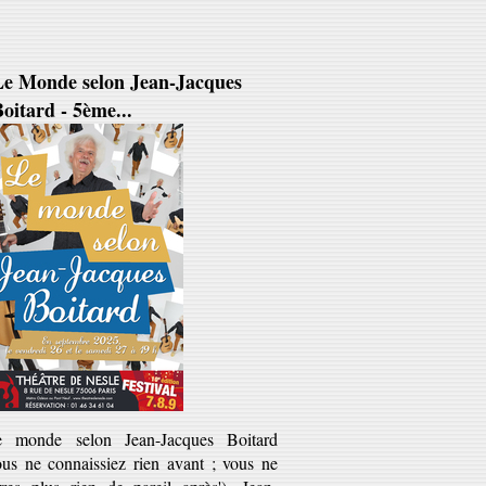
Le Monde selon Jean-Jacques
oitard - 5ème...
e monde selon Jean-Jacques Boitard
ous ne connaissiez rien avant ; vous ne
rres plus rien de pareil après'). Jean-
cques Boitard est ce...