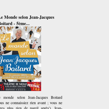
Le Monde selon Jean-Jacques
oitard - 5ème...
e monde selon Jean-Jacques Boitard
ous ne connaissiez rien avant ; vous ne
rres plus rien de pareil après'). Jean-
cques Boitard est ce...