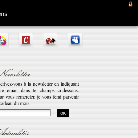
Fantômas
ens
ewsletter
scrivez-vous à la newsletter en indiquant
tre email dans le champs ci-dessous.
aptation d’une pièce radiophonique de
ur vous remercier, je vous ferai parvenir
bert Desnos illustrant la véritable saga
 cadeau du mois.
est l’histoire de Fantômas. Cette série...
savoir plus...
ctualités