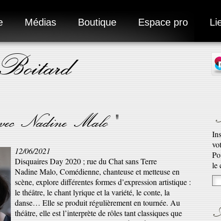
e
Médias
Boutique
Espace pro
Li
 Boitard
N
o avec Nadine Malo"
In
vo
12/06/2021
Ad
Po
Disquaires Day 2020 ; rue du Chat sans Terre
Ro
le
Nadine Malo, Comédienne, chanteuse et metteuse en
qu’
scène, explore différentes formes d’expression artistique :
En 
le théâtre, le chant lyrique et la variété, le conte, la
danse… Elle se produit régulièrement en tournée. Au
A
théâtre, elle est l’interprète de rôles tant classiques que