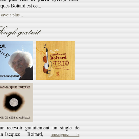
savoir plus...
Réédition
ingle gratuit
éditions CD des cassettes les Cahiers du
rlaban - 10€ + 45 tours offert
savoir plus...
ur recevoir gratuitement un single de
an-Jacques Boitard,
renseignez le