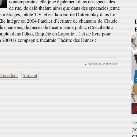
contemporains, elle joue également dans des spectacles
de rue, de café-théâtre ainsi que dans des spectacles jeune
ts métrages, pilote T.V. et est la sœur de Dutremblay dans Le
B
e intègre en 2004 l’atelier d’écriture de chansons de Claude
e chansons, de pièces de théâtre jeune public (Coccibelle a
mplot dans l’dico, Enquête en Laponie…) et de livre pour
n 2000 la compagnie théâtrale Théâtre des Dunes :
Ajouter un commentaire
Précédent
Suivant
'L
(v
ve
Ja