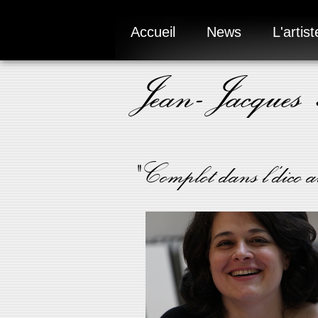
Accueil
News
L'artist
Jean-Jacques
" Complot dans l'dic