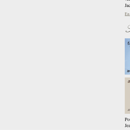
En 
S
Ré
Ga
En 
Po
Je