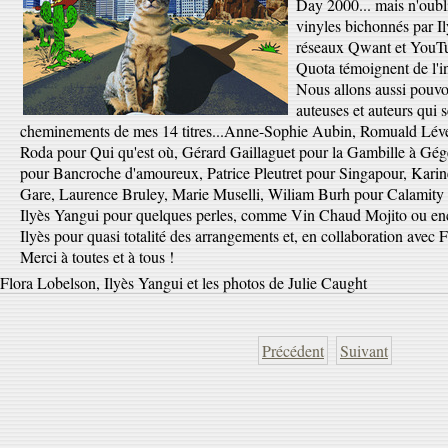
Day 2000... mais n'oubl
vinyles bichonnés par Il
réseaux Qwant et YouTub
Quota témoignent de l'in
Nous allons aussi pouvoir
auteuses et auteurs qui 
cheminements de mes 14 titres...Anne-Sophie Aubin, Romuald Léve
Roda pour Qui qu'est où, Gérard Gaillaguet pour la Gambille à G
pour Bancroche d'amoureux, Patrice Pleutret pour Singapour, Karin
Gare, Laurence Bruley, Marie Muselli, Wiliam Burh pour Calamity e
Ilyès Yangui pour quelques perles, comme Vin Chaud Mojito ou enc
Ilyès pour quasi totalité des arrangements et, en collaboration avec 
Merci à toutes et à tous !
Flora Lobelson, Ilyès Yangui et les photos de Julie Caught
Précédent
Suivant