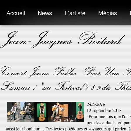
Accueil
News
L'artiste
Médias
Jean-Jacques Boitard
Concert Jeune Public "Pour Une F
S'amuse !" au Festival 7 8 9 du Théâ
2/05/2018
12 septembre 2018
"Pour une fois que l'on 
pour les enfants, où par
aussi leur bonheur… Des textes poétiques et voyageurs qui parlent à la