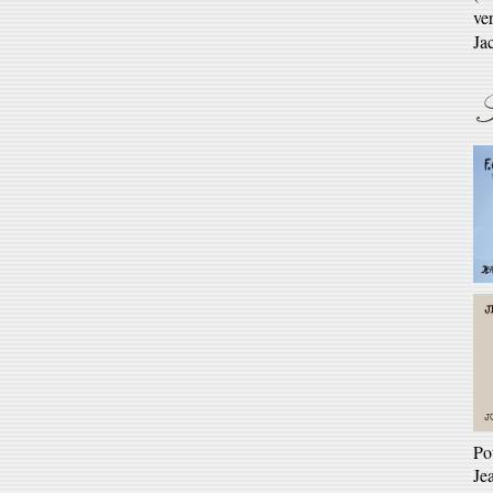
En 
S
Ré
Ga
En 
Po
Je