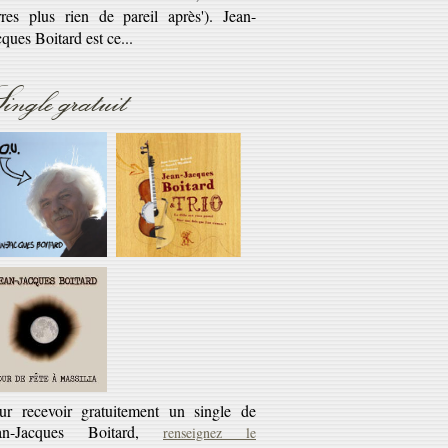
savoir plus...
Réédition
ingle gratuit
éditions CD des cassettes les Cahiers du
rlaban - 10€ + 45 tours offert
savoir plus...
ur recevoir gratuitement un single de
an-Jacques Boitard,
renseignez le