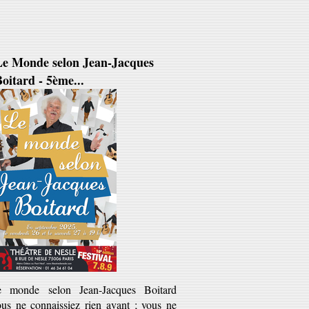
Le Monde selon Jean-Jacques
oitard - 5ème...
e monde selon Jean-Jacques Boitard
ous ne connaissiez rien avant ; vous ne
rres plus rien de pareil après'). Jean-
cques Boitard est ce...