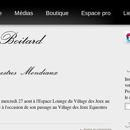
e
Médias
Boutique
Espace pro
Li
 Boitard
N
uestres Mondiaux
In
vo
Ad
Po
Ro
le
e mercredi 27 aout à l'Espace Lounge du Village des Jeux au
qu’
 l'occasion de son passage au Village des Jeux Equestres
En 
A
Ajouter un commentaire