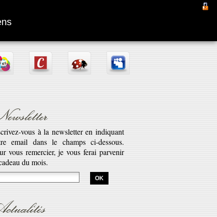
Fantômas
ens
ewsletter
scrivez-vous à la newsletter en indiquant
tre email dans le champs ci-dessous.
aptation d’une pièce radiophonique de
ur vous remercier, je vous ferai parvenir
bert Desnos illustrant la véritable saga
 cadeau du mois.
est l’histoire de Fantômas. Cette série...
savoir plus...
ctualités