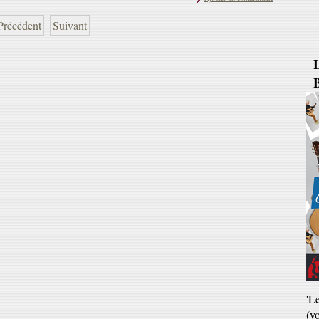
Précédent
Suivant
B
'L
(v
ve
Ja