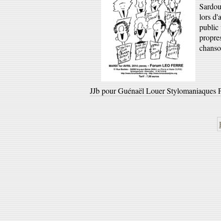
Sardou,
lors d'
public 
propres
chanso
JJb pour Guénaël Louer Stylomaniaques P