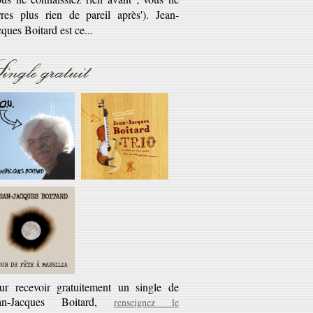
savoir plus...
Réédition
ingle gratuit
éditions CD des cassettes les Cahiers du
rlaban - 10€ + 45 tours offert
savoir plus...
ur recevoir gratuitement un single de
an-Jacques Boitard,
renseignez le