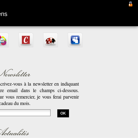
Fantômas
ens
ewsletter
scrivez-vous à la newsletter en indiquant
tre email dans le champs ci-dessous.
aptation d’une pièce radiophonique de
ur vous remercier, je vous ferai parvenir
bert Desnos illustrant la véritable saga
 cadeau du mois.
est l’histoire de Fantômas. Cette série...
savoir plus...
ctualités