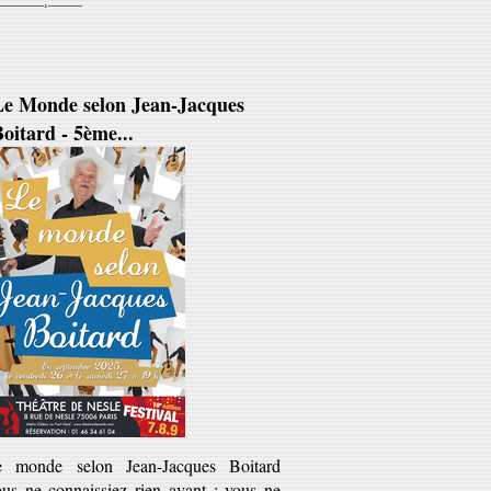
Le Monde selon Jean-Jacques
oitard - 5ème...
e monde selon Jean-Jacques Boitard
ous ne connaissiez rien avant ; vous ne
rres plus rien de pareil après'). Jean-
cques Boitard est ce...