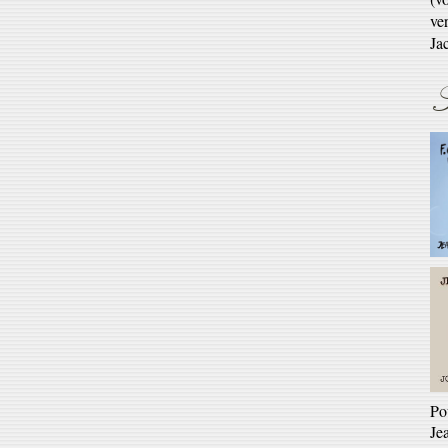
En 
S
Ré
Ga
En 
Po
Je