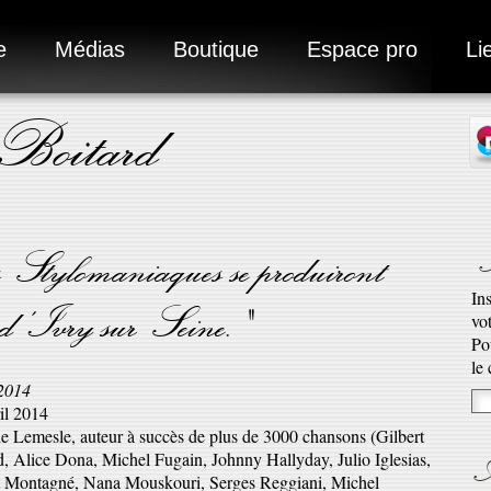
e
Médias
Boutique
Espace pro
Li
 Boitard
N
s Stylomaniaques se produiront
In
'Ivry sur Seine."
vo
Ad
Po
Ro
le
2014
qu’
il 2014
En 
e Lemesle, auteur à succès de plus de 3000 chansons (Gilbert
A
, Alice Dona, Michel Fugain, Johnny Hallyday, Julio Iglesias,
t Montagné, Nana Mouskouri, Serges Reggiani, Michel