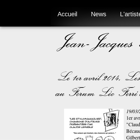
Accueil
News
L'artist
Jean-Jacques
Le 1er avril 2014, Le
au Forum Léo Ferré d
19/03/
1er avr
"Claud
Bécaud
Gilber