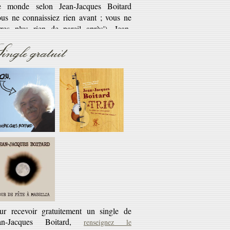
savoir plus...
ingle gratuit
Réédition
éditions CD des cassettes les Cahiers du
rlaban - 10€ + 45 tours offert
savoir plus...
ur recevoir gratuitement un single de
an-Jacques Boitard,
renseignez le