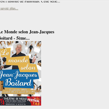
Le Monde selon Jean-Jacques
oitard - 5ème...
e monde selon Jean-Jacques Boitard
ous ne connaissiez rien avant ; vous ne
rres plus rien de pareil après'). Jean-
cques Boitard est ce...