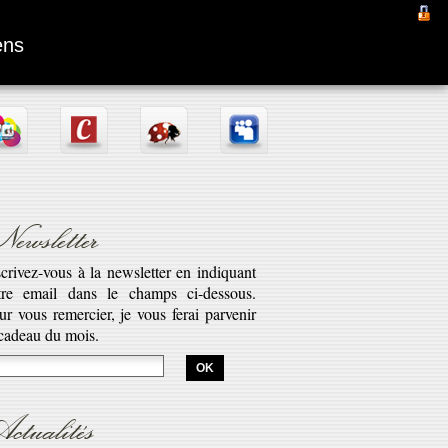
Fantômas
ens
ewsletter
scrivez-vous à la newsletter en indiquant
tre email dans le champs ci-dessous.
ur vous remercier, je vous ferai parvenir
aptation d’une pièce radiophonique de
 cadeau du mois.
bert Desnos illustrant la véritable saga
est l’histoire de Fantômas. Cette série...
savoir plus...
ctualités