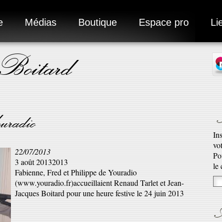
e
Médias
Boutique
Espace pro
Li
 Boitard
N
uradio
In
vo
22/07/2013
Po
3 août 20132013
Ad
le
Fabienne, Fred et Philippe de Youradio
Ro
(www.youradio.fr)accueillaient Renaud Tarlet et Jean-
qu’
Jacques Boitard pour une heure festive le 24 juin 2013
En 
A