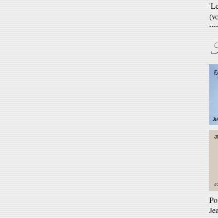
En 
S
Ré
Ga
En 
Po
Je