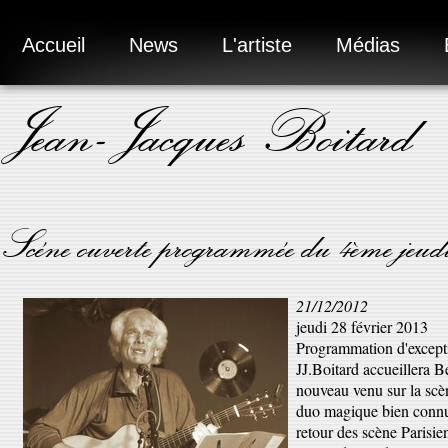
Accueil
News
L'artiste
Médias
Jean-Jacques Boitard
Scéne ouverte programmée du 4ème jeudi p
21/12/2012
jeudi 28 février 2013
Programmation d'excepti
JJ.Boitard accueillera 
nouveau venu sur la sc
duo magique bien connu 
retour des scène Parisien