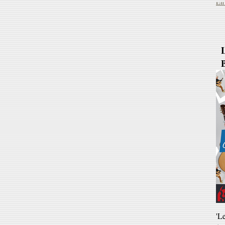
B
'L
(v
ve
Ja