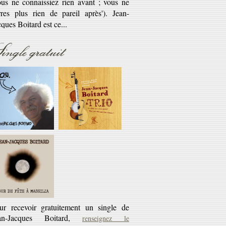
savoir plus...
Réédition
ingle gratuit
éditions CD des cassettes les Cahiers du
rlaban - 10€ + 45 tours offert
savoir plus...
ur recevoir gratuitement un single de
an-Jacques Boitard,
renseignez le