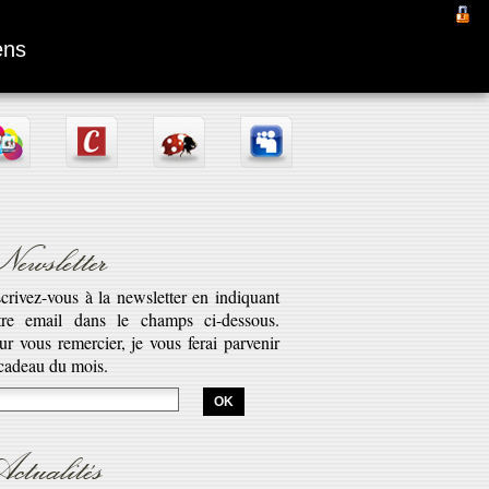
Fantômas
ens
ewsletter
scrivez-vous à la newsletter en indiquant
tre email dans le champs ci-dessous.
aptation d’une pièce radiophonique de
ur vous remercier, je vous ferai parvenir
bert Desnos illustrant la véritable saga
 cadeau du mois.
est l’histoire de Fantômas. Cette série...
savoir plus...
ctualités