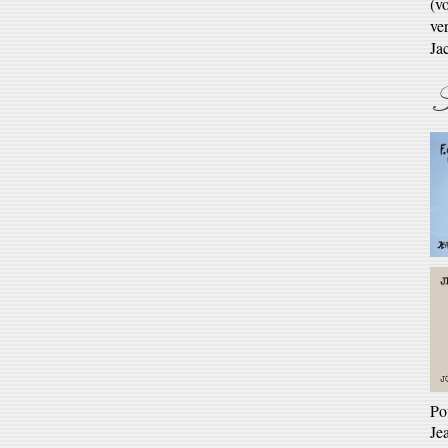
En 
S
Ré
Ga
En 
Po
Je