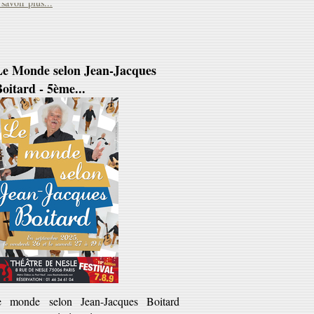
Le Monde selon Jean-Jacques
oitard - 5ème...
e monde selon Jean-Jacques Boitard
ous ne connaissiez rien avant ; vous ne
rres plus rien de pareil après'). Jean-
cques Boitard est ce...