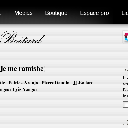
e
Médias
Boutique
Espace pro
Li
 Boitard
N
je me ramishe)
In
te - Patrick Aranjo - Pierre Daudin - JJ.Boitard
vo
ngeur Ilyès Yangui
Ad
Po
Ro
le
qu’
En 
A