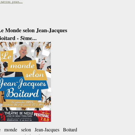
Le Monde selon Jean-Jacques
oitard - 5ème...
e monde selon Jean-Jacques Boitard
ous ne connaissiez rien avant ; vous ne
rres plus rien de pareil après'). Jean-
cques Boitard est ce...