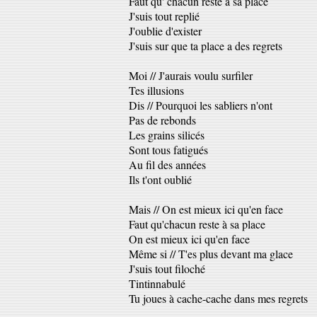
Faut qu' chacun reste à sa place
J'suis tout replié
J'oublie d'exister
J'suis sur que ta place a des regrets
Moi // J'aurais voulu surfiler
Tes illusions
Dis // Pourquoi les sabliers n'ont
Pas de rebonds
Les grains silicés
Sont tous fatigués
Au fil des années
Ils t'ont oublié
Mais // On est mieux ici qu'en face
Faut qu'chacun reste à sa place
On est mieux ici qu'en face
Même si // T'es plus devant ma glace
J'suis tout filoché
Tintinnabulé
Tu joues à cache-cache dans mes regrets