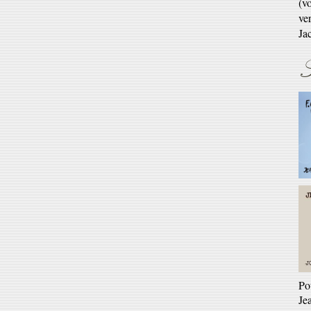
En 
S
Ré
Ga
En 
Po
Je