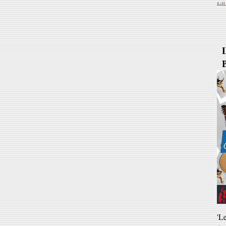
B
'L
(v
ve
Ja