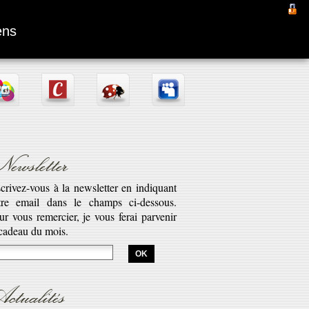
Fantômas
ens
ewsletter
scrivez-vous à la newsletter en indiquant
tre email dans le champs ci-dessous.
aptation d’une pièce radiophonique de
ur vous remercier, je vous ferai parvenir
bert Desnos illustrant la véritable saga
 cadeau du mois.
est l’histoire de Fantômas. Cette série...
savoir plus...
ctualités