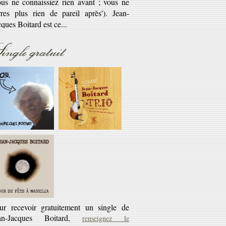
savoir plus...
Réédition
ingle gratuit
éditions CD des cassettes les Cahiers du
rlaban - 10€ + 45 tours offert
savoir plus...
ur recevoir gratuitement un single de
an-Jacques Boitard,
renseignez le