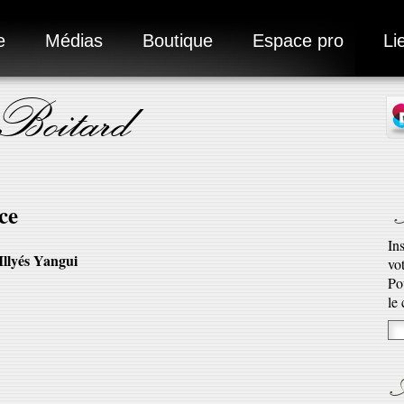
e
Médias
Boutique
Espace pro
Li
 Boitard
N
ce
In
Illyés Yangui
vo
Ad
Po
Ro
le
qu’
En 
A