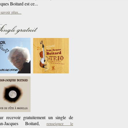
savoir plus...
Réédition
ingle gratuit
éditions CD des cassettes les Cahiers du
rlaban - 10€ + 45 tours offert
savoir plus...
ur recevoir gratuitement un single de
an-Jacques Boitard,
renseignez le