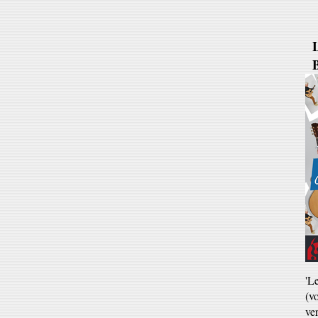
B
'L
(v
ve
Ja