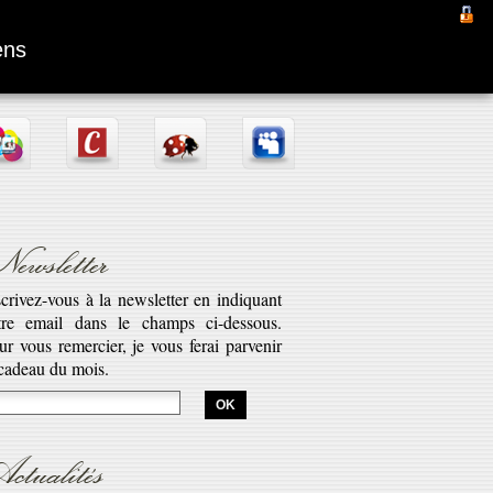
Fantômas
ens
ewsletter
scrivez-vous à la newsletter en indiquant
tre email dans le champs ci-dessous.
aptation d’une pièce radiophonique de
ur vous remercier, je vous ferai parvenir
bert Desnos illustrant la véritable saga
 cadeau du mois.
est l’histoire de Fantômas. Cette série...
savoir plus...
ctualités