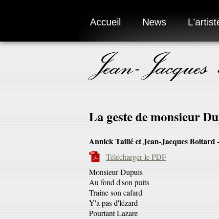
Accueil
News
L'artist
Jean-Jacques
La geste de monsieur Du
Annick Taillé et Jean-Jacques Boitard 
Télécharger le PDF
Monsieur Dupuis
Au fond d'son puits
Traine son cafard
Y'a pas d'lézard
Pourtant Lazare