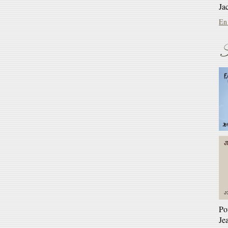
En 
S
Ré
Ga
En 
Po
Je