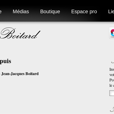
e
Médias
Boutique
Espace pro
Li
 Boitard
N
puis
In
- Jean-Jacques Boitard
vo
Ad
Po
Ro
le
qu’
En 
A