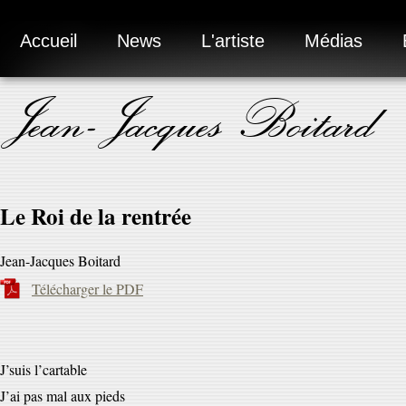
Accueil
News
L'artiste
Médias
Jean-Jacques Boitard
Le Roi de la rentrée
Jean-Jacques Boitard
Télécharger le PDF
J’suis l’cartable
J’ai pas mal aux pieds